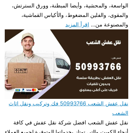
الواسعة، والمحشية، وأيضا المبطنة، وورق السترتش،
والمقوى، والفلين المضغوط، والأكياس القماشية،
والمصنوعة من…
اقرأ المزيد
نقل عفش الشعب 50993766 فك وتركيب ونقل اثاث
الشعب
نقل عفش الشعب افضل شركة نقل عفش في كافة
أنحاء الكويت والتي تمتاز بخدماتها المتوفرة لجميع العملاء