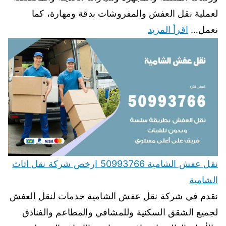
لعملية نقل العفش والمفروشات بدقة ومهارة، كما
نعمل…
اقرأ المزيد
نقل عفش الشامية 50993766 ارخص شركة نقل اثاث
الشامية
نقدم في شركة نقل عفش الشامية خدمات لنقل العفش
لجميع الشقق السكنية وللمشافي والمطاعم والفنادق