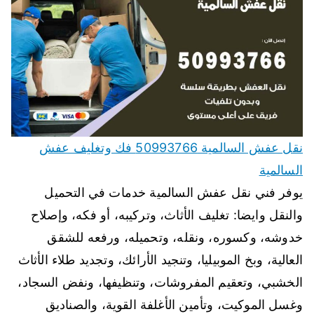
نقل عفش السالمية 50993766 فك وتغليف عفش
السالمية
يوفر فني نقل عفش السالمية خدمات في التحميل
والنقل وايضا: تغليف الأثاث، وتركيبه، أو فكه، وإصلاح
خدوشه، وكسوره، ونقله، وتحميله، ورفعه للشقق
العالية، وبخ الموبيليا، وتنجيد الأرائك، وتجديد طلاء الأثاث
الخشبي، وتعقيم المفروشات، وتنظيفها، ونفض السجاد،
وغسل الموكيت، وتأمين الأغلفة القوية، والصناديق