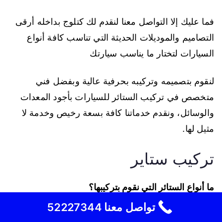
فما عليك إلا التواصل معنا لنقدم لك كتلوج بداخله أرقى
التصاميم والموديلات الحديثة التي تناسب كافة أنواع
السيارات لتختار ما يناسب سيارتك
لنقوم بتصميمه وتركيبه بحرفية عالية وبفضل فني
متخصص في تركيب الستائر للسيارات بأجود المعدات
والوسائل، ونقدم خدماتنا كافة بسعة رخيص وخدمة لا
مثيل لها.
تركيب ستاير
ما أنواع الستائر التي نقوم بتركيبها؟
يوجد الكثير من أنواع الستائر الموجودة في الكويت والتي
تواصل معنا 52227344
نعمل على تركيبها سواء كانت ستائر عادية او يدوية او