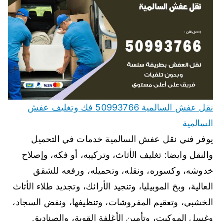
نقل عفش السالمية 50993766 فك وتغليف عفش
السالمية
يوفر فني نقل عفش السالمية خدمات في التحميل
والنقل وايضا: تغليف الأثاث، وتركيبه، أو فكه، وإصلاح
خدوشه، وكسوره، ونقله، وتحميله، ورفعه للشقق
العالية، وبخ الموبيليا، وتنجيد الأرائك، وتجديد طلاء الأثاث
الخشبي، وتعقيم المفروشات، وتنظيفها، ونفض السجاد،
وغسل الموكيت، وتأمين الأغلفة القوية، والصناديق