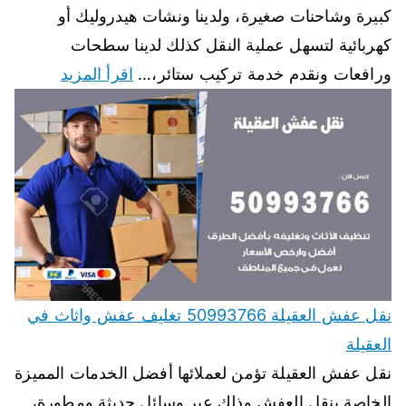
كبيرة وشاحنات صغيرة، ولدينا ونشات هيدروليك أو
كهربائية لتسهل عملية النقل كذلك لدينا سطحات
ورافعات ونقدم خدمة تركيب ستائر،…
اقرأ المزيد
نقل عفش العقيلة 50993766 تغليف عفش واثاث في
العقيلة
نقل عفش العقيلة تؤمن لعملائها أفضل الخدمات المميزة
الخاصة بنقل العفش وذلك عبر وسائل حديثة ومطورة،