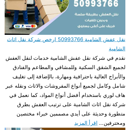
نقل عفش الشامية 50993766 ارخص شركة نقل اثاث
الشامية
نقدم في شركة نقل عفش الشامية خدمات لنقل العفش
لجميع الشقق السكنية وللمشافي والمطاعم والفنادق
والأبراج العالية باحترافية ومهارة، بالإضافة إلى تغليف
شامل وكامل لجميع أنواع المفروشات والاثاث ونقله عبر
هاف لوري باستخدام أفضل أنواع المواد، كما نعمل في
شركة نقل اثاث الشامية على ترتيب العفش بطرق
متطورة وحديثة على أيدي مصممين خبراء مختصين
ومحترفين…
اقرأ المزيد