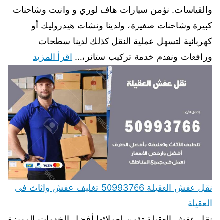
والقياسات. نؤمن سيارات هاف لوري و وانيت وشاحنات
كبيرة وشاحنات صغيرة، ولدينا ونشات هيدروليك أو
كهربائية لتسهل عملية النقل كذلك لدينا سطحات
ورافعات ونقدم خدمة تركيب ستائر،…
اقرأ المزيد
نقل عفش العقيلة 50993766 تغليف عفش واثاث في
العقيلة
نقل عفش العقيلة تؤمن لعملائها أفضل الخدمات المميزة