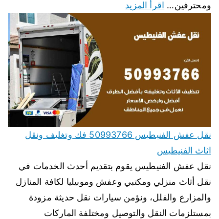
ومحترفين…
اقرأ المزيد
نقل عفش الفنيطيس 50993766 فك وتغليف ونقل
اثاث الفنيطيس
نقل عفش الفنيطيس يقوم بتقديم أحدث الخدمات في
نقل أثاث منزلي ومكتبي وعفش وموبيليا لكافة المنازل
والمزارع والفلل، ونؤمن سيارات نقل حديثة مزودة
بمستلزمات النقل والتوصيل ومختلفة الماركات