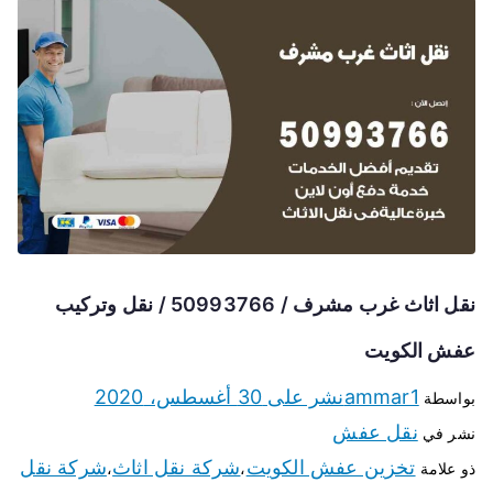
نقل اثاث غرب مشرف / 50993766 / نقل وتركيب
عفش الكويت
ammar1
نشر على
30 أغسطس، 2020
بواسطة
نقل عفش
نشر في
تخزين عفش الكويت
شركة نقل اثاث
شركة نقل
ذو علامة
،
،