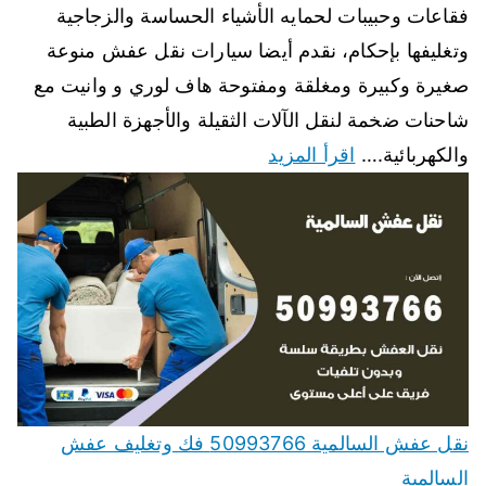
فقاعات وحبيبات لحمايه الأشياء الحساسة والزجاجية
وتغليفها بإحكام، نقدم أيضا سيارات نقل عفش منوعة
صغيرة وكبيرة ومغلقة ومفتوحة هاف لوري و وانيت مع
شاحنات ضخمة لنقل الآلات الثقيلة والأجهزة الطبية
والكهربائية.…
اقرأ المزيد
نقل عفش السالمية 50993766 فك وتغليف عفش
السالمية