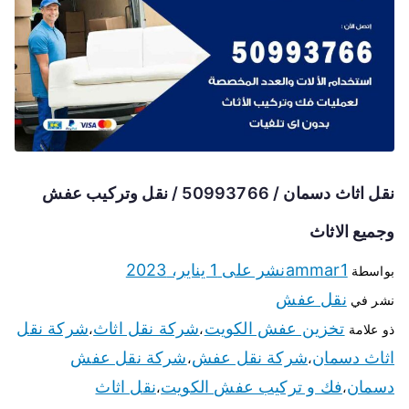
نقل اثاث دسمان / 50993766 / نقل وتركيب عفش
وجميع الاثاث
ammar1
نشر على
1 يناير، 2023
بواسطة
نقل عفش
نشر في
تخزين عفش الكويت
شركة نقل اثاث
شركة نقل
ذو علامة
،
،
اثاث دسمان
شركة نقل عفش
شركة نقل عفش
،
،
دسمان
فك و تركيب عفش الكويت
نقل اثاث
،
،