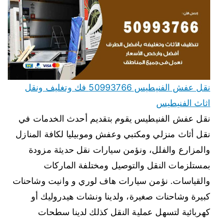
نقل عفش الفنيطيس 50993766 فك وتغليف ونقل
اثاث الفنيطيس
نقل عفش الفنيطيس يقوم بتقديم أحدث الخدمات في
نقل أثاث منزلي ومكتبي وعفش وموبيليا لكافة المنازل
والمزارع والفلل، ونؤمن سيارات نقل حديثة مزودة
بمستلزمات النقل والتوصيل ومختلفة الماركات
والقياسات. نؤمن سيارات هاف لوري و وانيت وشاحنات
كبيرة وشاحنات صغيرة، ولدينا ونشات هيدروليك أو
كهربائية لتسهل عملية النقل كذلك لدينا سطحات