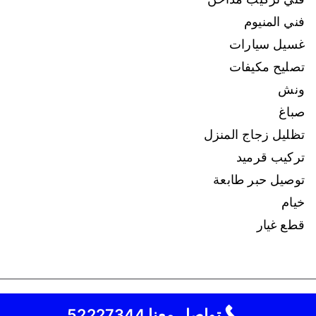
فني المنيوم
غسيل سيارات
تصليح مكيفات
ونش
صباغ
تظليل زجاج المنزل
تركيب قرميد
توصيل حبر طابعة
خيام
قطع غيار
نقل عفش
كافة الحقوق محفوظة لـ
© 2026
تواصل معنا 52227344