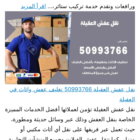
ورافعات ونقدم خدمة تركيب ستائر،…
اقرأ المزيد
نقل عفش العقيلة 50993766 تغليف عفش واثاث في
العقيلة
نقل عفش العقيلة تؤمن لعملائها أفضل الخدمات المميزة
الخاصة بنقل العفش وذلك عبر وسائل حديثة ومطورة،
حيث تعمل عبر فريقها على نقل أي أثاث مكتبي أو
منزلي كما تنقل عفش الفيلات وجميع المنشآت التجارية