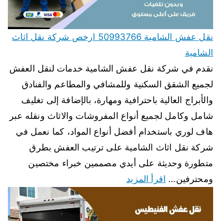
نقل عفش الشامية 50993766 ارخص شركة نقل اثاث
الشامية
نقدم في شركة نقل عفش الشامية خدمات لنقل العفش
لجميع الشقق السكنية وللمشافي والمطاعم والفنادق
والأبراج العالية باحترافية ومهارة، بالإضافة إلى تغليف
شامل وكامل لجميع أنواع المفروشات والاثاث ونقله عبر
هاف لوري باستخدام أفضل أنواع المواد، كما نعمل في
شركة نقل اثاث الشامية على ترتيب العفش بطرق
متطورة وحديثة على أيدي مصممين خبراء مختصين
ومحترفين…
اقرأ المزيد