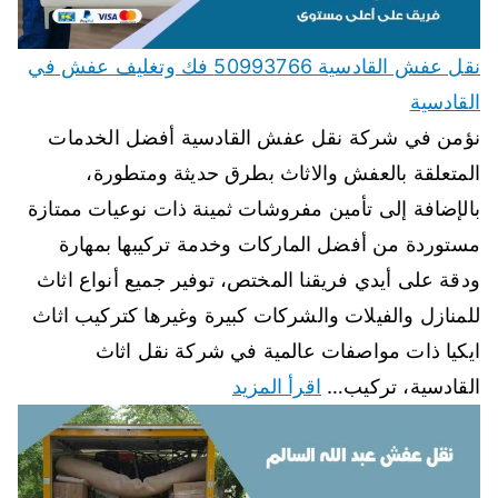
نقل عفش القادسية 50993766 فك وتغليف عفش في
القادسية
نؤمن في شركة نقل عفش القادسية أفضل الخدمات
المتعلقة بالعفش والاثاث بطرق حديثة ومتطورة،
بالإضافة إلى تأمين مفروشات ثمينة ذات نوعيات ممتازة
مستوردة من أفضل الماركات وخدمة تركيبها بمهارة
ودقة على أيدي فريقنا المختص، توفير جميع أنواع اثاث
للمنازل والفيلات والشركات كبيرة وغيرها كتركيب اثاث
ايكيا ذات مواصفات عالمية في شركة نقل اثاث
القادسية، تركيب…
اقرأ المزيد