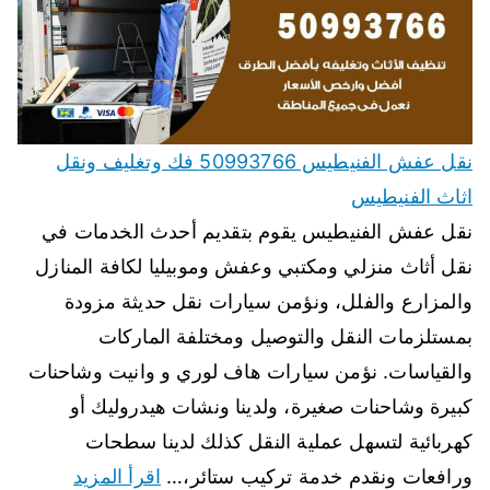
نقل عفش الفنيطيس 50993766 فك وتغليف ونقل
اثاث الفنيطيس
نقل عفش الفنيطيس يقوم بتقديم أحدث الخدمات في
نقل أثاث منزلي ومكتبي وعفش وموبيليا لكافة المنازل
والمزارع والفلل، ونؤمن سيارات نقل حديثة مزودة
بمستلزمات النقل والتوصيل ومختلفة الماركات
والقياسات. نؤمن سيارات هاف لوري و وانيت وشاحنات
كبيرة وشاحنات صغيرة، ولدينا ونشات هيدروليك أو
كهربائية لتسهل عملية النقل كذلك لدينا سطحات
ورافعات ونقدم خدمة تركيب ستائر،…
اقرأ المزيد