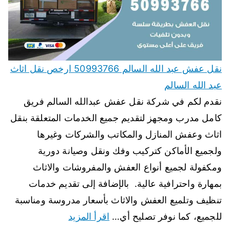
نقل عفش عبد الله السالم 50993766 ارخص نقل اثاث
عبد الله السالم
نقدم لكم في شركة نقل عفش عبدالله السالم فريق
كامل مدرب ومجهز لتقديم جميع الخدمات المتعلقة بنقل
اثاث وعفش المنازل والمكاتب والشركات وغيرها
ولجميع الأماكن كتركيب وفك ونقل وصيانة دورية
ومكفولة لجميع أنواع العفش والمفروشات والاثاث
بمهارة واحترافية عالية. بالإضافة إلى تقديم خدمات
تنظيف وتلميع العفش والاثاث بأسعار مدروسة ومناسبة
للجميع، كما نوفر تصليح أي…
اقرأ المزيد