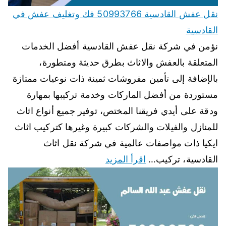
نقل عفش القادسية 50993766 فك وتغليف عفش في
القادسية
نؤمن في شركة نقل عفش القادسية أفضل الخدمات
المتعلقة بالعفش والاثاث بطرق حديثة ومتطورة،
بالإضافة إلى تأمين مفروشات ثمينة ذات نوعيات ممتازة
مستوردة من أفضل الماركات وخدمة تركيبها بمهارة
ودقة على أيدي فريقنا المختص، توفير جميع أنواع اثاث
للمنازل والفيلات والشركات كبيرة وغيرها كتركيب اثاث
ايكيا ذات مواصفات عالمية في شركة نقل اثاث
القادسية، تركيب…
اقرأ المزيد