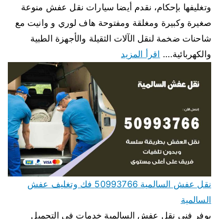
وتغليفها بإحكام، نقدم أيضا سيارات نقل عفش منوعة
صغيرة وكبيرة ومغلقة ومفتوحة هاف لوري و وانيت مع
شاحنات ضخمة لنقل الآلات الثقيلة والأجهزة الطبية
والكهربائية.…
اقرأ المزيد
نقل عفش السالمية 50993766 فك وتغليف عفش
السالمية
يوفر فني نقل عفش السالمية خدمات في التحميل