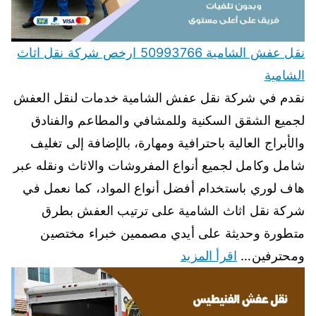
نقل عفش الشامية 50993766 ارخص شركة نقل اثاث
الشامية
نقدم في شركة نقل عفش الشامية خدمات لنقل العفش
لجميع الشقق السكنية وللمشافي والمطاعم والفنادق
والأبراج العالية باحترافية ومهارة، بالإضافة إلى تغليف
شامل وكامل لجميع أنواع المفروشات والاثاث ونقله عبر
هاف لوري باستخدام أفضل أنواع المواد، كما نعمل في
شركة نقل اثاث الشامية على ترتيب العفش بطرق
متطورة وحديثة على أيدي مصممين خبراء مختصين
ومحترفين…
اقرأ المزيد