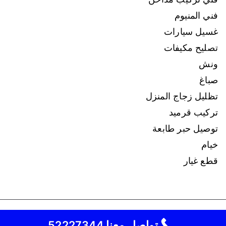
فني المنيوم
غسيل سيارات
تصليح مكيفات
ونش
صباغ
تظليل زجاج المنزل
تركيب قرميد
توصيل حبر طابعة
خيام
قطع غيار
نقل عفش
كافة الحقوق محفوظة لـ
© 2026
تواصل معنا 52227344