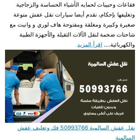
فقاعات وحبيبات لحمايه الأشياء الحساسة والزجاجية
وتغليفها بإحكام، نقدم أيضا سيارات نقل عفش منوعة
صغيرة وكبيرة ومغلقة ومفتوحة هاف لوري و وانيت مع
شاحنات ضخمة لنقل الآلات الثقيلة والأجهزة الطبية
والكهربائية.…
اقرأ المزيد
نقل عفش السالمية 50993766 فك وتغليف عفش
السالمية