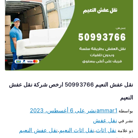
نقل عفش النعيم 50993766 ارخص شركة نقل عفش
النعيم
ammar1
نشر على
6 أغسطس، 2023
بواسطة
نقل عفش
نشر في
نقل اثاث
نقل اثاث النعيم
نقل عفش النعيم
ذو علامة
،
،