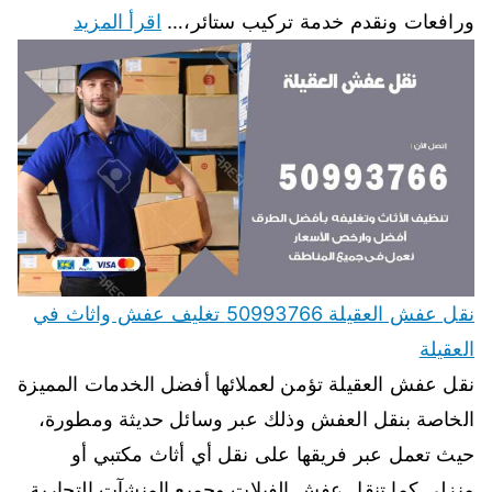
ورافعات ونقدم خدمة تركيب ستائر،…
اقرأ المزيد
نقل عفش العقيلة 50993766 تغليف عفش واثاث في
العقيلة
نقل عفش العقيلة تؤمن لعملائها أفضل الخدمات المميزة
الخاصة بنقل العفش وذلك عبر وسائل حديثة ومطورة،
حيث تعمل عبر فريقها على نقل أي أثاث مكتبي أو
منزلي كما تنقل عفش الفيلات وجميع المنشآت التجارية