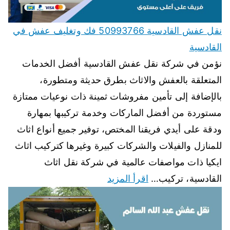
نقل عفش القادسية 50993766 فك وتغليف عفش في
القادسية
نؤمن في شركة نقل عفش القادسية أفضل الخدمات
المتعلقة بالعفش والاثاث بطرق حديثة ومتطورة،
بالإضافة إلى تأمين مفروشات ثمينة ذات نوعيات ممتازة
مستوردة من أفضل الماركات وخدمة تركيبها بمهارة
ودقة على أيدي فريقنا المختص، توفير جميع أنواع اثاث
للمنازل والفيلات والشركات كبيرة وغيرها كتركيب اثاث
ايكيا ذات مواصفات عالمية في شركة نقل اثاث
القادسية، تركيب…
اقرأ المزيد