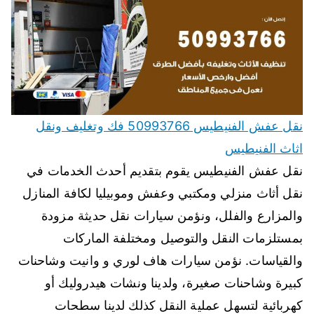
نقل عفش الفنيطيس 50993766 فك وتغليف ونقل
اثاث الفنيطيس
نقل عفش الفنيطيس يقوم بتقديم أحدث الخدمات في
نقل أثاث منزلي ومكتبي وعفش وموبيليا لكافة المنازل
والمزارع والفلل، ونؤمن سيارات نقل حديثة مزودة
بمستلزمات النقل والتوصيل ومختلفة الماركات
والقياسات. نؤمن سيارات هاف لوري و وانيت وشاحنات
كبيرة وشاحنات صغيرة، ولدينا ونشات هيدروليك أو
كهربائية لتسهل عملية النقل كذلك لدينا سطحات