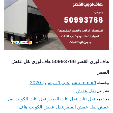
هاف لوري القصر 50993766 هاف لوري نقل عفش
القصر
ammar1
نشر على
1 سبتمبر، 2020
بواسطة
نقل عفش
نشر في
نقل اثاث
نقل اثاث القصر
نقل اثاث الكويت
نقل
ذو علامة
،
،
،
عفش
نقل عفش القصر
نقل عفش الكويت
هاف
،
،
،