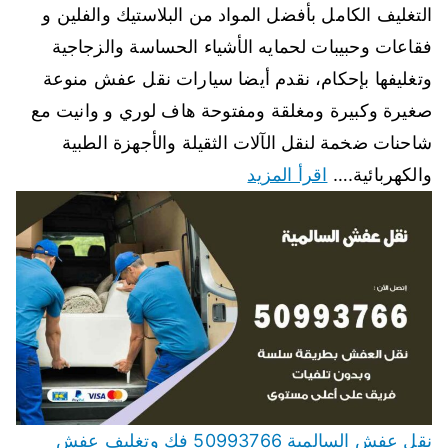
التغليف الكامل بأفضل المواد من البلاستيك والفلين و
فقاعات وحبيبات لحمايه الأشياء الحساسة والزجاجية
وتغليفها بإحكام، نقدم أيضا سيارات نقل عفش منوعة
صغيرة وكبيرة ومغلقة ومفتوحة هاف لوري و وانيت مع
شاحنات ضخمة لنقل الآلات الثقيلة والأجهزة الطبية
والكهربائية.…
اقرأ المزيد
نقل عفش السالمية 50993766 فك وتغليف عفش