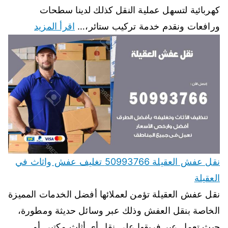
كهربائية لتسهل عملية النقل كذلك لدينا سطحات
ورافعات ونقدم خدمة تركيب ستائر،…
اقرأ المزيد
نقل عفش العقيلة 50993766 تغليف عفش واثاث في
العقيلة
نقل عفش العقيلة تؤمن لعملائها أفضل الخدمات المميزة
الخاصة بنقل العفش وذلك عبر وسائل حديثة ومطورة،
حيث تعمل عبر فريقها على نقل أي أثاث مكتبي أو