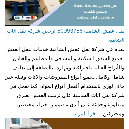
نقل عفش الشامية 50993766 ارخص شركة نقل اثاث
الشامية
نقدم في شركة نقل عفش الشامية خدمات لنقل العفش
لجميع الشقق السكنية وللمشافي والمطاعم والفنادق
والأبراج العالية باحترافية ومهارة، بالإضافة إلى تغليف
شامل وكامل لجميع أنواع المفروشات والاثاث ونقله عبر
هاف لوري باستخدام أفضل أنواع المواد، كما نعمل في
شركة نقل اثاث الشامية على ترتيب العفش بطرق
متطورة وحديثة على أيدي مصممين خبراء مختصين
ومحترفين…
اقرأ المزيد