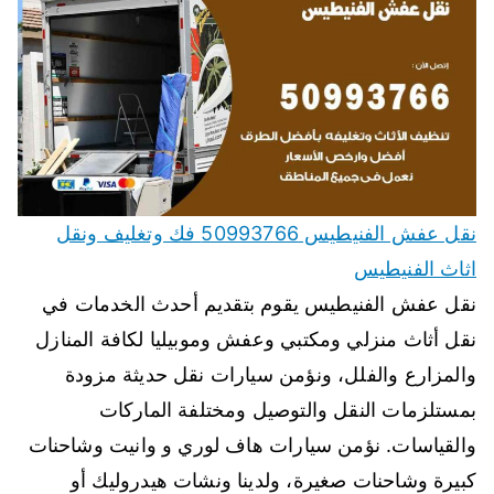
نقل عفش الفنيطيس 50993766 فك وتغليف ونقل
اثاث الفنيطيس
نقل عفش الفنيطيس يقوم بتقديم أحدث الخدمات في
نقل أثاث منزلي ومكتبي وعفش وموبيليا لكافة المنازل
والمزارع والفلل، ونؤمن سيارات نقل حديثة مزودة
بمستلزمات النقل والتوصيل ومختلفة الماركات
والقياسات. نؤمن سيارات هاف لوري و وانيت وشاحنات
كبيرة وشاحنات صغيرة، ولدينا ونشات هيدروليك أو