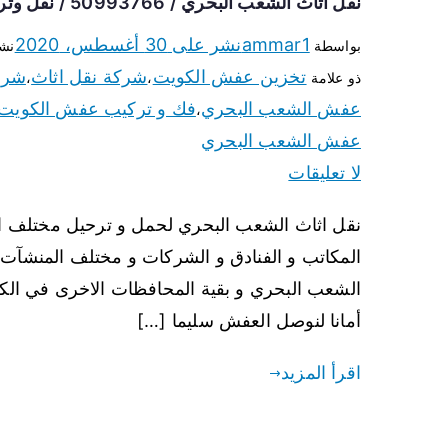
نقل اثاث الشعب البحري / 50993766 / نقل وتركيب عفش الكويت
ammar1
نشر على
30 أغسطس، 2020
بواسطة
نش
تخزين عفش الكويت
شركة نقل اثاث
شرك
ذو علامة
،
،
عفش الشعب البحري
فك و تركيب عفش الكويت
،
عفش الشعب البحري
لا تعليقات
نقل اثاث الشعب البحري لحمل و ترحيل مختلف انوا
المكاتب و الفنادق و الشركات و مختلف المنشآت 
الشعب البحري و بقية المحافظات الاخرى في الكوي
أمانا لنوصل العفش سليما […]
اقرأ المزيد