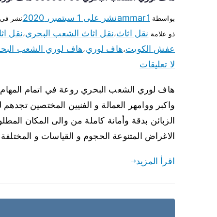
ammar1
نشر على
1 سبتمبر، 2020
بواسطة
نشر في
نقل اثاث
نقل اثاث الشعب البحري
نقل اث
ذو علامة
،
،
عفش الكويت
هاف لوري
هاف لوري الشعب البح
،
،
لا تعليقات
هاف لوري الشعب البحري روعة في اتمام المهام ال
واكبر ووامهر العمالة و الفنيين المختصين تجدهم
الزبائن بدقة وأمانة كاملة من والى المكان المطل
الاغراض المتنوعة الحجوم و القياسات و المختلفة
اقرأ المزيد