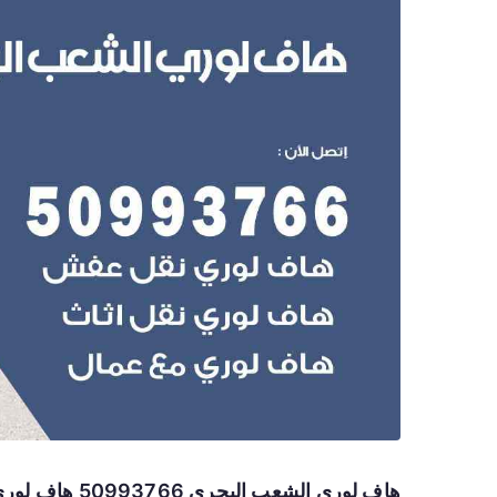
هاف لوري الشعب البحري 50993766 هاف لوري نقل عفش الشعب البحري