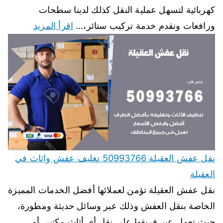
كهربائية لتسهل عملية النقل كذلك لدينا سطحات
ورافعات ونقدم خدمة تركيب ستائر،…
اقرأ المزيد
نقل عفش العقيلة 50993766 تغليف عفش واثاث في
العقيلة
نقل عفش العقيلة تؤمن لعملائها أفضل الخدمات المميزة
الخاصة بنقل العفش وذلك عبر وسائل حديثة ومطورة،
حيث تعمل عبر فريقها على نقل أي أثاث مكتبي أو