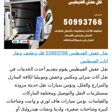
نقل عفش الفنيطيس 50993766 فك وتغليف ونقل
اثاث الفنيطيس
نقل عفش الفنيطيس يقوم بتقديم أحدث الخدمات في
نقل أثاث منزلي ومكتبي وعفش وموبيليا لكافة المنازل
والمزارع والفلل، ونؤمن سيارات نقل حديثة مزودة
بمستلزمات النقل والتوصيل ومختلفة الماركات
والقياسات. نؤمن سيارات هاف لوري و وانيت وشاحنات
كبيرة وشاحنات صغيرة، ولدينا ونشات هيدروليك أو