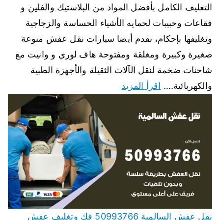
التغليف الكامل بأفضل المواد من البلاستيك والفلين و
فقاعات وحبيبات لحمايه الأشياء الحساسة والزجاجية
وتغليفها بإحكام، نقدم أيضا سيارات نقل عفش منوعة
صغيرة وكبيرة ومغلقة ومفتوحة هاف لوري و وانيت مع
شاحنات ضخمة لنقل الآلات الثقيلة والأجهزة الطبية
والكهربائية.…
اقرأ المزيد
نقل عفش السالمية 50993766 فك وتغليف عفش