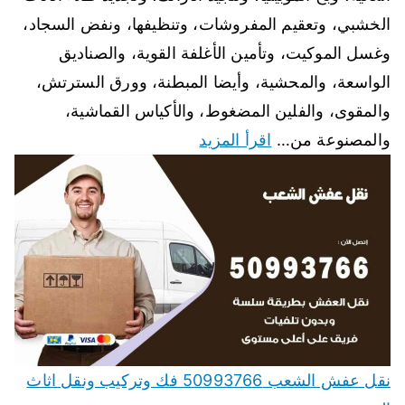
الخشبي، وتعقيم المفروشات، وتنظيفها، ونفض السجاد،
وغسل الموكيت، وتأمين الأغلفة القوية، والصناديق
الواسعة، والمحشية، وأيضا المبطنة، وورق السترتش،
والمقوى، والفلين المضغوط، والأكياس القماشية،
والمصنوعة من…
اقرأ المزيد
نقل عفش الشعب 50993766 فك وتركيب ونقل اثاث