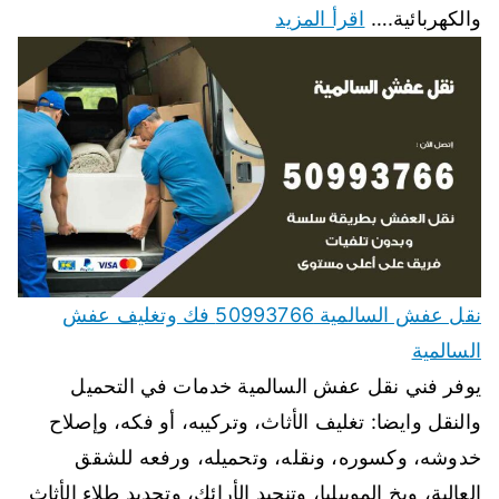
والكهربائية.…
اقرأ المزيد
نقل عفش السالمية 50993766 فك وتغليف عفش
السالمية
يوفر فني نقل عفش السالمية خدمات في التحميل
والنقل وايضا: تغليف الأثاث، وتركيبه، أو فكه، وإصلاح
خدوشه، وكسوره، ونقله، وتحميله، ورفعه للشقق
العالية، وبخ الموبيليا، وتنجيد الأرائك، وتجديد طلاء الأثاث