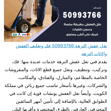
نقل عفش النزهة 50993766 فك وتغليف العفش
والاثاث النزهة
يقدم فني نقل عفش النزهة خدمات عديدة منها: فك،
وتركيب، وتنظيف، ونقل جميع قطع الاثاث، والمفروشات
الخاصة بالمطاعم، والمنازل، والفنادق، والمكاتب،
والشركات، وغيرها بأسعار تناسب جميع زبائن في مملكة
الكويت، وأيضاً نقل العفش بونشات قوية إن كانت في
الطوابق العالية، بالإضافة إلى تأمين أمهر السائقين
المحترفين العارفين بالطرق المختصرة وأقربها إليك،