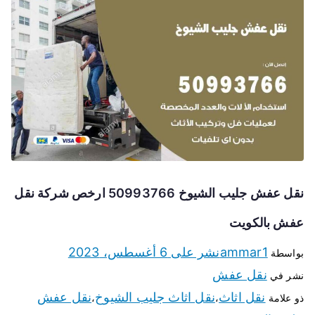
نقل عفش جليب الشيوخ 50993766 ارخص شركة نقل
عفش بالكويت
ammar1
نشر على
6 أغسطس، 2023
بواسطة
نقل عفش
نشر في
نقل اثاث
نقل اثاث جليب الشيوخ
نقل عفش
ذو علامة
،
،