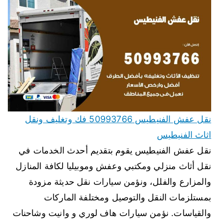
نقل عفش الفنيطيس 50993766 فك وتغليف ونقل
اثاث الفنيطيس
نقل عفش الفنيطيس يقوم بتقديم أحدث الخدمات في
نقل أثاث منزلي ومكتبي وعفش وموبيليا لكافة المنازل
والمزارع والفلل، ونؤمن سيارات نقل حديثة مزودة
بمستلزمات النقل والتوصيل ومختلفة الماركات
والقياسات. نؤمن سيارات هاف لوري و وانيت وشاحنات