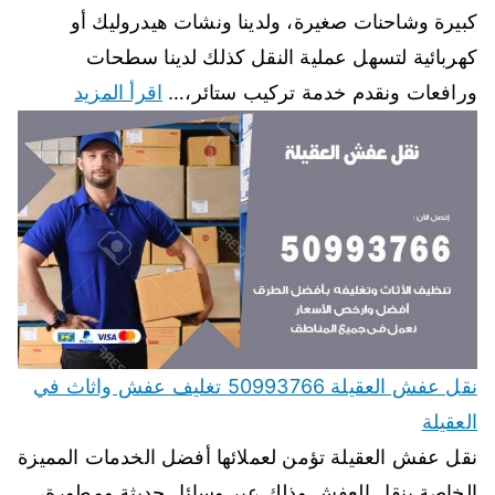
كبيرة وشاحنات صغيرة، ولدينا ونشات هيدروليك أو
كهربائية لتسهل عملية النقل كذلك لدينا سطحات
ورافعات ونقدم خدمة تركيب ستائر،…
اقرأ المزيد
نقل عفش العقيلة 50993766 تغليف عفش واثاث في
العقيلة
نقل عفش العقيلة تؤمن لعملائها أفضل الخدمات المميزة
الخاصة بنقل العفش وذلك عبر وسائل حديثة ومطورة،