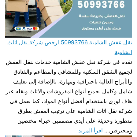
نقل عفش الشامية 50993766 ارخص شركة نقل اثاث
الشامية
نقدم في شركة نقل عفش الشامية خدمات لنقل العفش
لجميع الشقق السكنية وللمشافي والمطاعم والفنادق
والأبراج العالية باحترافية ومهارة، بالإضافة إلى تغليف
شامل وكامل لجميع أنواع المفروشات والاثاث ونقله عبر
هاف لوري باستخدام أفضل أنواع المواد، كما نعمل في
شركة نقل اثاث الشامية على ترتيب العفش بطرق
متطورة وحديثة على أيدي مصممين خبراء مختصين
ومحترفين…
اقرأ المزيد