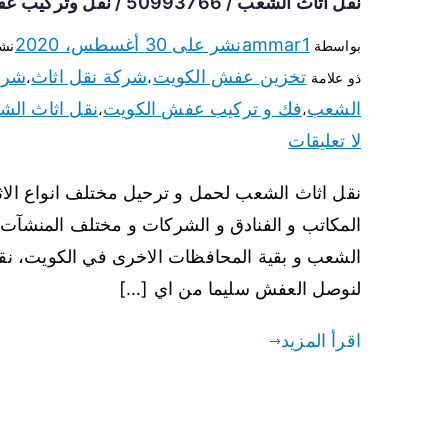
نقل اثاث الشعب / 50993766 / نقل وتركيب عفش الكويت
ammar1
نشر على
30 أغسطس، 2020
بواسطة
نش
تخزين عفش الكويت
شركة نقل اثاث
شرك
ذو علامة
،
،
الشعب
فك و تركيب عفش الكويت
نقل اثاث ال
،
،
لا تعليقات
نقل اثاث الشعب لحمل و ترحيل مختلف انواع الاثا
المكاتب و الفنادق و الشركات و مختلف المنشآت 
الشعب و بقية المحافظات الاخرى في الكويت، نقوم
لنوصل العفش سليما من اي […]
اقرأ المزيد