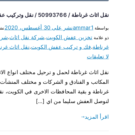
نقل اثاث غرناطة / 50993766 / نقل وتركيب عفش الكويت
ammar1
نشر على
30 أغسطس، 2020
بواسطة
نش
تخزين عفش الكويت
شركة نقل اثاث
شرك
ذو علامة
،
،
غرناطة
فك و تركيب عفش الكويت
نقل اثاث غرن
،
،
لا تعليقات
نقل اثاث غرناطة لحمل و ترحيل مختلف انواع الاثا
المكاتب و الفنادق و الشركات و مختلف المنشآت 
غرناطة و بقية المحافظات الاخرى في الكويت، نقوم
لنوصل العفش سليما من اي […]
اقرأ المزيد