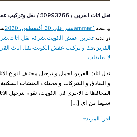
نقل اثاث القرين / 50993766 / نقل وتركيب عفش الكويت
ammar1
نشر على
30 أغسطس، 2020
بواسطة
نش
تخزين عفش الكويت
شركة نقل اثاث
شركة
ذو علامة
،
،
القرين
فك و تركيب عفش الكويت
نقل اثاث القر
،
،
لا تعليقات
نقل اثاث القرين لحمل و ترحيل مختلف انواع الاثا
و الفنادق و الشركات و مختلف المنشآت السكنية 
المحافظات الاخرى في الكويت، نقوم بترحيل الاثا
سليما من اي […]
اقرأ المزيد