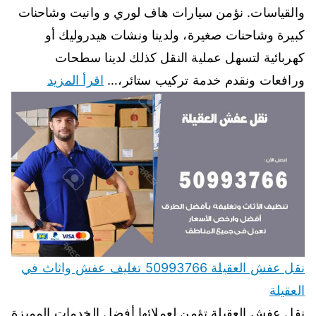
والقياسات. نؤمن سيارات هاف لوري و وانيت وشاحنات
كبيرة وشاحنات صغيرة، ولدينا ونشات هيدروليك أو
كهربائية لتسهل عملية النقل كذلك لدينا سطحات
ورافعات ونقدم خدمة تركيب ستائر،…
اقرأ المزيد
نقل عفش العقيلة 50993766 تغليف عفش واثاث في
العقيلة
نقل عفش العقيلة تؤمن لعملائها أفضل الخدمات المميزة