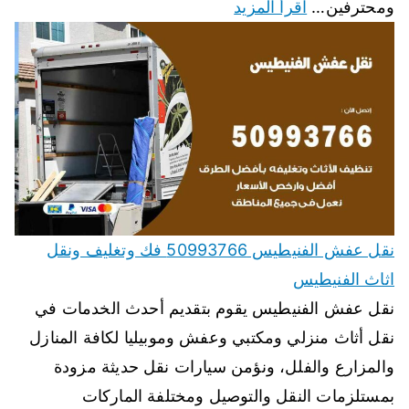
ومحترفين…
اقرأ المزيد
نقل عفش الفنيطيس 50993766 فك وتغليف ونقل
اثاث الفنيطيس
نقل عفش الفنيطيس يقوم بتقديم أحدث الخدمات في
نقل أثاث منزلي ومكتبي وعفش وموبيليا لكافة المنازل
والمزارع والفلل، ونؤمن سيارات نقل حديثة مزودة
بمستلزمات النقل والتوصيل ومختلفة الماركات