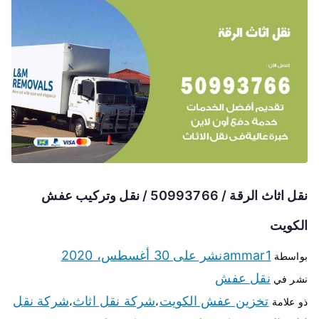
نقل اثاث الرقة / 50993766 / نقل وتركيب عفش
الكويت
ammar1
نشر على
30 أغسطس، 2020
بواسطة
نقل عفش
نشر في
تخزين عفش الكويت
شركة نقل اثاث
شركة نقل
ذو علامة
،
،