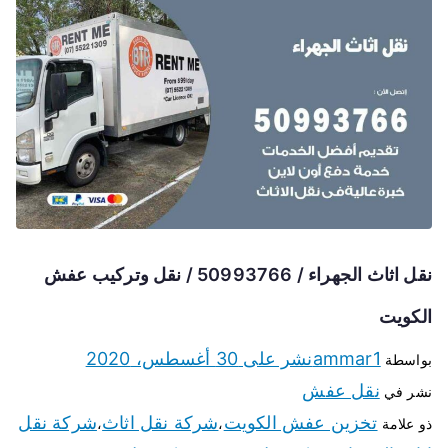
نقل اثاث الجهراء / 50993766 / نقل وتركيب عفش
الكويت
ammar1
نشر على
30 أغسطس، 2020
بواسطة
نقل عفش
نشر في
تخزين عفش الكويت
شركة نقل اثاث
شركة نقل
ذو علامة
،
،