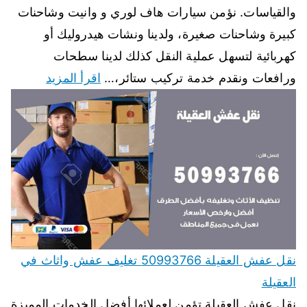
والقياسات. نؤمن سيارات هاف لوري و وانيت وشاحنات
كبيرة وشاحنات صغيرة، ولدينا ونشات هيدروليك أو
كهربائية لتسهل عملية النقل كذلك لدينا سطحات
ورافعات ونقدم خدمة تركيب ستائر،…
اقرأ المزيد
نقل عفش العقيلة 50993766 تغليف عفش واثاث في
العقيلة
نقل عفش العقيلة تؤمن لعملائها أفضل الخدمات المميزة