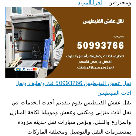
ومحترفين…
اقرأ المزيد
نقل عفش الفنيطيس 50993766 فك وتغليف ونقل
اثاث الفنيطيس
نقل عفش الفنيطيس يقوم بتقديم أحدث الخدمات في
نقل أثاث منزلي ومكتبي وعفش وموبيليا لكافة المنازل
والمزارع والفلل، ونؤمن سيارات نقل حديثة مزودة
بمستلزمات النقل والتوصيل ومختلفة الماركات