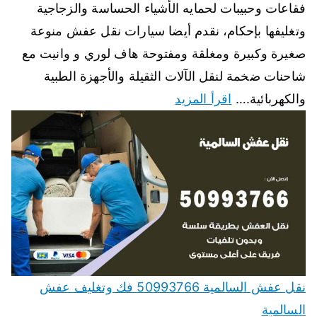
فقاعات وحبيبات لحمايه الأشياء الحساسة والزجاجية
وتغليفها بإحكام، نقدم أيضا سيارات نقل عفش منوعة
صغيرة وكبيرة ومغلقة ومفتوحة هاف لوري و وانيت مع
شاحنات ضخمة لنقل الآلات الثقيلة والأجهزة الطبية
والكهربائية.…
اقرأ المزيد
نقل عفش السالمية 50993766 فك وتغليف عفش
السالمية