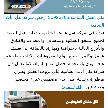
نقل عفش الشامية 50993766 ارخص شركة نقل اثاث
الشامية
نقدم في شركة نقل عفش الشامية خدمات لنقل العفش
لجميع الشقق السكنية وللمشافي والمطاعم والفنادق
والأبراج العالية باحترافية ومهارة، بالإضافة إلى تغليف
شامل وكامل لجميع أنواع المفروشات والاثاث ونقله عبر
هاف لوري باستخدام أفضل أنواع المواد، كما نعمل في
شركة نقل اثاث الشامية على ترتيب العفش بطرق
متطورة وحديثة على أيدي مصممين خبراء مختصين
ومحترفين…
اقرأ المزيد