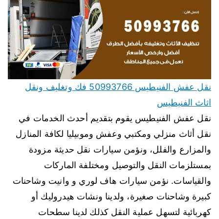
نقل عفش الفنيطيس 50993766 فك وتغليف ونقل
اثاث الفنيطيس
نقل عفش الفنيطيس يقوم بتقديم أحدث الخدمات في
نقل أثاث منزلي ومكتبي وعفش وموبيليا لكافة المنازل
والمزارع والفلل، ونؤمن سيارات نقل حديثة مزودة
بمستلزمات النقل والتوصيل ومختلفة الماركات
والقياسات. نؤمن سيارات هاف لوري و وانيت وشاحنات
كبيرة وشاحنات صغيرة، ولدينا ونشات هيدروليك أو
كهربائية لتسهل عملية النقل كذلك لدينا سطحات