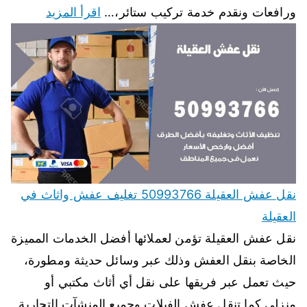
ورافعات ونقدم خدمة تركيب ستائر،…
اقرأ المزيد
نقل عفش العقيلة 50993766 تغليف عفش واثاث في
العقيلة
نقل عفش العقيلة تؤمن لعملائها أفضل الخدمات المميزة
الخاصة بنقل العفش وذلك عبر وسائل حديثة ومطورة،
حيث تعمل عبر فريقها على نقل أي أثاث مكتبي أو
منزلي كما تنقل عفش الفيلات وجميع المنشآت التجارية