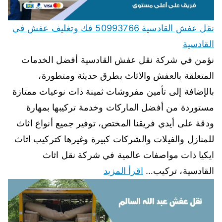
نقل عفش القادسية 50993766 فك وتغليف عفش في
القادسية
نؤمن في شركة نقل عفش القادسية أفضل الخدمات
المتعلقة بالعفش والاثاث بطرق حديثة ومتطورة،
بالإضافة إلى تأمين مفروشات ثمينة ذات نوعيات ممتازة
مستوردة من أفضل الماركات وخدمة تركيبها بمهارة
ودقة على أيدي فريقنا المختص، توفير جميع أنواع اثاث
للمنازل والفيلات والشركات كبيرة وغيرها كتركيب اثاث
ايكيا ذات مواصفات عالمية في شركة نقل اثاث
القادسية، تركيب…
اقرأ المزيد