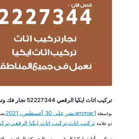
تركيب اثاث ايكيا الرقعي 52227344 نجار فك وتركيب أثاث ايكيا
ammar1
نشر على
30 أغسطس، 2021
بواسطة
نشر
تركيب اثاث
تركيب اثاث ايكيا الرقعي
تركي
ذو علامة
،
،