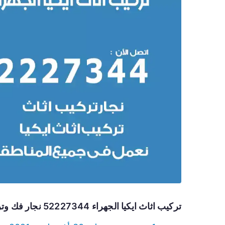
تركيب اثاث ايكيا الجهراء 52227344 نجار فك وتركيب أثاث ايكيا