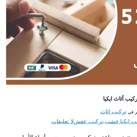
تركيب اثاث
 في
ب ايكيا خشب
تركيب عفش
لا تعليقات
،