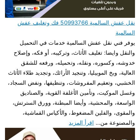
نقل عفش السالمية 50993766 فك وتغليف عفش
السالمية
يوفر فني نقل عفش السالمية خدمات في التحميل
والنقل وايضا: تغليف الأثاث، وتركيبه، أو فكه، وإصلاح
خدوشه، وكسوره، ونقله، وتحميله، ورفعه للشقق
العالية، وبخ الموبيليا، وتنجيد الأرائك، وتجديد طلاء الأثاث
الخشبي، وتعقيم المفروشات، وتنظيفها، ونفض السجاد،
وغسل الموكيت، وتأمين الأغلفة القوية، والصناديق
الواسعة، والمحشية، وأيضا المبطنة، وورق السترتش،
والمقوى، والفلين المضغوط، والأكياس القماشية،
والمصنوعة من…
اقرأ المزيد