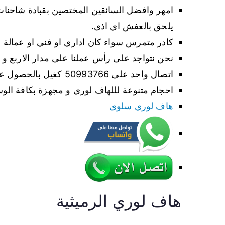
امهر وافضل السائقين المختصين بقبادة شاحنات 
يلحق بالعفش اي اذى.
كادر متمرس سواء كان اداري او فني او عمالة ل
نحن نتواجد على رأس عملنا على مدار الاربع و ا
اتصال واحد على 50993766 كغيل بالحصول على ورشة نقل مجنزة بهاف لوري ممتاز.
احجام متنوعة لللهاف لوري و مجهزة بكافة الو
هاف لوري سلوى
هاف لوري الرميثية