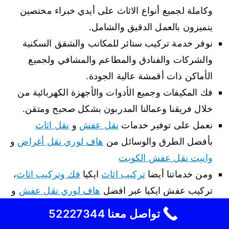
وكاملة لجميع أنواع الاثاث على أيدي خبراء مختصين
يتميزون بالعمل الدقيق والشامل.
نوفر خدمة تركيب ستائر للمكاتب والشقق السكنية
والشركات والفنادق والمطاعم والمشافي ولجميع
الأماكن ذات أقمشة عالية الجودة.
فك المكيفات وجميع الأدوات والأجهزة الكهربائية من
خلال فريقنا وعمالنا المدربون بشكل صحيح ومتقن.
نعمل على توفير خدمات
نقل عفش
و
نقل اثاث
بأفضل الطرق والوسائل من
هاف لوري نقل أغراض
و
وانيت نقل عفش الكويت
ومن خدماتنا أيضا
تركيب اثاث
ايكيا
فك وتركيب اثاث
،
تركيب عفش ايكيا عبر افضل
هاف لوري نقل عفش
و
وانيت نقل عفش
في الكويت مع خدمات
وجار الكويت
تواصل معنا 52227344
لخدمات
وجار هندي
لتركيب ارقى الوجار في