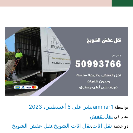
ammar1
نشر على
6 أغسطس، 2023
بواسطة
نقل عفش
نشر في
نقل اثاث
نقل اثاث الشويخ
نقل عفش الشويخ
ذو علامة
،
،