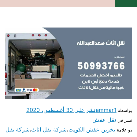
ammar1
نشر على
30 أغسطس، 2020
بواسطة
نقل عفش
نشر في
تخزين عفش الكويت
شركة نقل اثاث
شركة نقل
ذو علامة
،
،