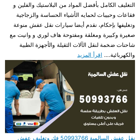
التغليف الكامل بأفضل المواد من البلاستيك والفلين و
فقاعات وحبيبات لحمايه الأشياء الحساسة والزجاجية
وتغليفها بإحكام، نقدم أيضا سيارات نقل عفش منوعة
صغيرة وكبيرة ومغلقة ومفتوحة هاف لوري و وانيت مع
شاحنات ضخمة لنقل الآلات الثقيلة والأجهزة الطبية
والكهربائية.…
اقرأ المزيد
نقل عفش السالمية 50993766 فك وتغليف عفش