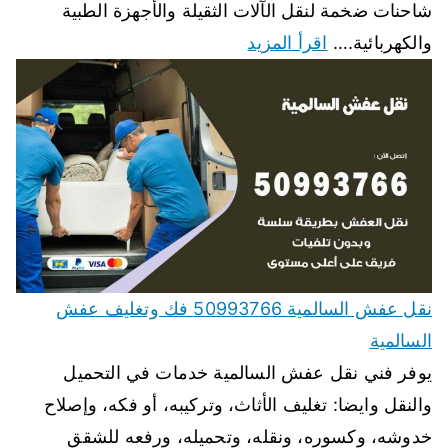
شاحنات ضخمة لنقل الآلات الثقيلة والأجهزة الطبية
والكهربائية.…
اقرأ المزيد
نقل عفش السالمية 50993766 فك وتغليف عفش
السالمية
يوفر فني نقل عفش السالمية خدمات في التحميل
والنقل وايضا: تغليف الأثاث، وتركيبه، أو فكه، وإصلاح
خدوشه، وكسوره، ونقله، وتحميله، ورفعه للشقق