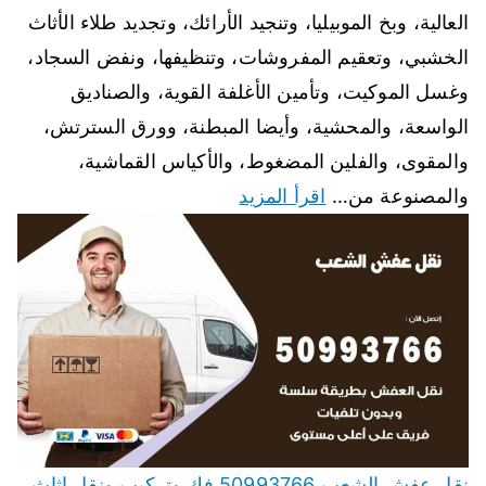
العالية، وبخ الموبيليا، وتنجيد الأرائك، وتجديد طلاء الأثاث
الخشبي، وتعقيم المفروشات، وتنظيفها، ونفض السجاد،
وغسل الموكيت، وتأمين الأغلفة القوية، والصناديق
الواسعة، والمحشية، وأيضا المبطنة، وورق السترتش،
والمقوى، والفلين المضغوط، والأكياس القماشية،
والمصنوعة من…
اقرأ المزيد
نقل عفش الشعب 50993766 فك وتركيب ونقل اثاث