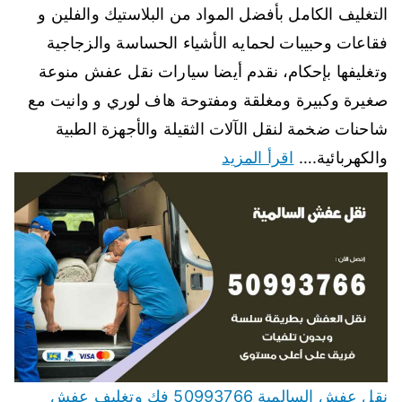
التغليف الكامل بأفضل المواد من البلاستيك والفلين و
فقاعات وحبيبات لحمايه الأشياء الحساسة والزجاجية
وتغليفها بإحكام، نقدم أيضا سيارات نقل عفش منوعة
صغيرة وكبيرة ومغلقة ومفتوحة هاف لوري و وانيت مع
شاحنات ضخمة لنقل الآلات الثقيلة والأجهزة الطبية
والكهربائية.…
اقرأ المزيد
نقل عفش السالمية 50993766 فك وتغليف عفش