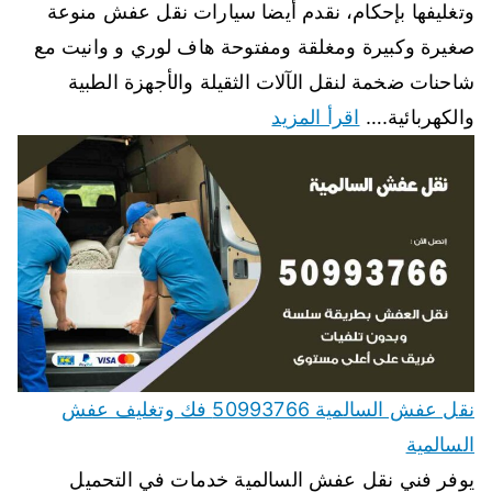
وتغليفها بإحكام، نقدم أيضا سيارات نقل عفش منوعة
صغيرة وكبيرة ومغلقة ومفتوحة هاف لوري و وانيت مع
شاحنات ضخمة لنقل الآلات الثقيلة والأجهزة الطبية
والكهربائية.…
اقرأ المزيد
نقل عفش السالمية 50993766 فك وتغليف عفش
السالمية
يوفر فني نقل عفش السالمية خدمات في التحميل