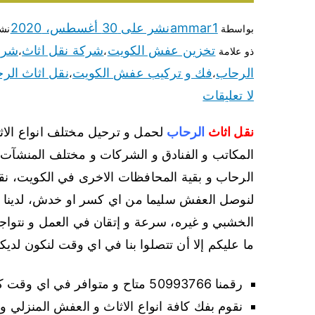
ammar1
نشر على
30 أغسطس، 2020
بواسطة
نش
تخزين عفش الكويت
شركة نقل اثاث
شرك
ذو علامة
،
،
الرحاب
فك و تركيب عفش الكويت
نقل اثاث الر
،
،
لا تعليقات
نقل اثاث
الرحاب
لحمل و ترحيل مختلف انواع الاثا
المكاتب و الفنادق و الشركات و مختلف المنشآت 
الرحاب و بقية المحافظات الاخرى في الكويت، نقوم
لنوصل العفش سليما من اي كسر او خدش، لدينا ا
الخشبي و غيره، سرعة و إتقان في العمل و نتواجد
ما عليكم إلا أن تتصلوا بنا في اي وقت لنكون لديك
رقمنا 50993766 متاح و متوافر في اي وقت كان للتواصل.
نقوم بفك كافة انواع الاثاث و العفش المنزلي 