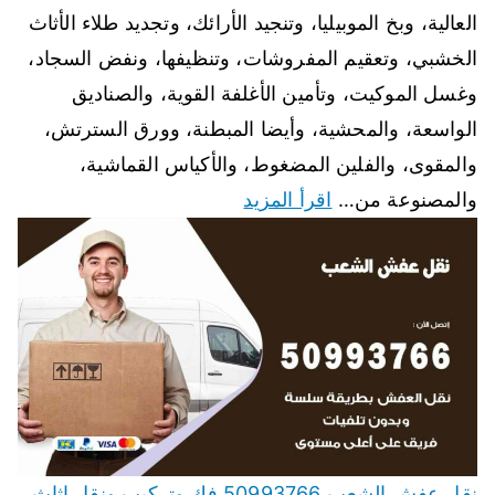
العالية، وبخ الموبيليا، وتنجيد الأرائك، وتجديد طلاء الأثاث
الخشبي، وتعقيم المفروشات، وتنظيفها، ونفض السجاد،
وغسل الموكيت، وتأمين الأغلفة القوية، والصناديق
الواسعة، والمحشية، وأيضا المبطنة، وورق السترتش،
والمقوى، والفلين المضغوط، والأكياس القماشية،
والمصنوعة من…
اقرأ المزيد
نقل عفش الشعب 50993766 فك وتركيب ونقل اثاث