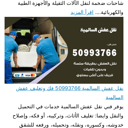
شاحنات ضخمة لنقل الآلات الثقيلة والأجهزة الطبية
والكهربائية.…
اقرأ المزيد
نقل عفش السالمية 50993766 فك وتغليف عفش
السالمية
يوفر فني نقل عفش السالمية خدمات في التحميل
والنقل وايضا: تغليف الأثاث، وتركيبه، أو فكه، وإصلاح
خدوشه، وكسوره، ونقله، وتحميله، ورفعه للشقق