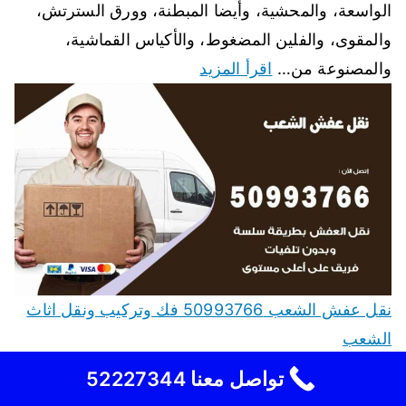
الواسعة، والمحشية، وأيضا المبطنة، وورق السترتش،
والمقوى، والفلين المضغوط، والأكياس القماشية،
والمصنوعة من…
اقرأ المزيد
نقل عفش الشعب 50993766 فك وتركيب ونقل اثاث
الشعب
نقل عفش الشعب افضل شركة نقل عفش في كافة
تواصل معنا 52227344
أنحاء الكويت والتي تمتاز بخدماتها المتوفرة لجميع العملاء