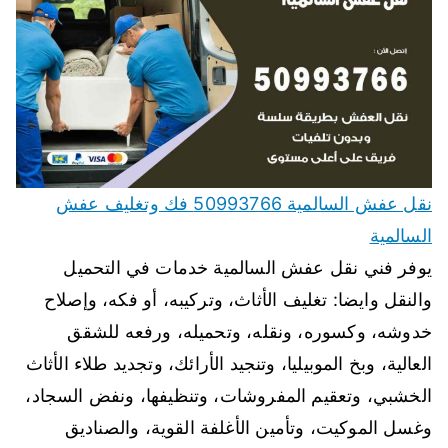
نقل عفش السالمية 50993766 فك وتغليف عفش
السالمية
يوفر فني نقل عفش السالمية خدمات في التحميل
والنقل وايضا: تغليف الأثاث، وتركيبه، أو فكه، وإصلاح
خدوشه، وكسوره، ونقله، وتحميله، ورفعه للشقق
العالية، وبخ الموبيليا، وتنجيد الأرائك، وتجديد طلاء الأثاث
الخشبي، وتعقيم المفروشات، وتنظيفها، ونفض السجاد،
وغسل الموكيت، وتأمين الأغلفة القوية، والصناديق