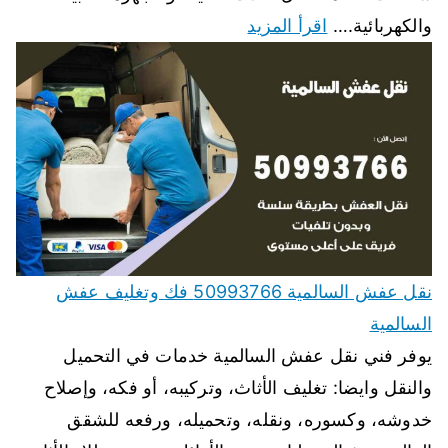
والكهربائية.…
اقرأ المزيد
نقل عفش السالمية 50993766 فك وتغليف عفش
السالمية
يوفر فني نقل عفش السالمية خدمات في التحميل
والنقل وايضا: تغليف الأثاث، وتركيبه، أو فكه، وإصلاح
خدوشه، وكسوره، ونقله، وتحميله، ورفعه للشقق