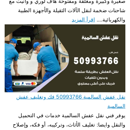
صغيرة وكبيرة ومغلقة ومفتوحة هاف لوري و وانيت مع
شاحنات ضخمة لنقل الآلات الثقيلة والأجهزة الطبية
والكهربائية.…
اقرأ المزيد
نقل عفش السالمية 50993766 فك وتغليف عفش
السالمية
يوفر فني نقل عفش السالمية خدمات في التحميل
والنقل وايضا: تغليف الأثاث، وتركيبه، أو فكه، وإصلاح