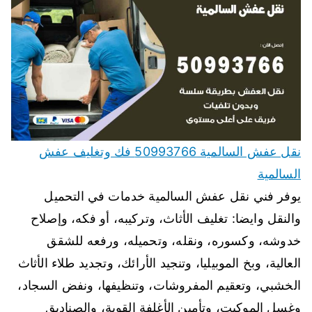
نقل عفش السالمية 50993766 فك وتغليف عفش
السالمية
يوفر فني نقل عفش السالمية خدمات في التحميل
والنقل وايضا: تغليف الأثاث، وتركيبه، أو فكه، وإصلاح
خدوشه، وكسوره، ونقله، وتحميله، ورفعه للشقق
العالية، وبخ الموبيليا، وتنجيد الأرائك، وتجديد طلاء الأثاث
الخشبي، وتعقيم المفروشات، وتنظيفها، ونفض السجاد،
وغسل الموكيت، وتأمين الأغلفة القوية، والصناديق