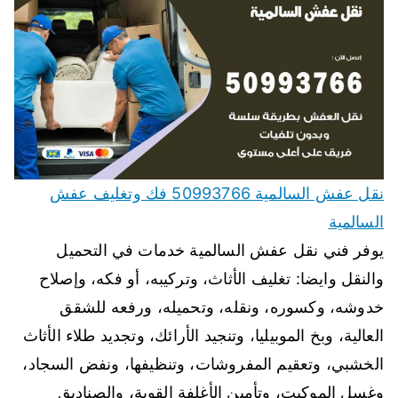
نقل عفش السالمية 50993766 فك وتغليف عفش
السالمية
يوفر فني نقل عفش السالمية خدمات في التحميل
والنقل وايضا: تغليف الأثاث، وتركيبه، أو فكه، وإصلاح
خدوشه، وكسوره، ونقله، وتحميله، ورفعه للشقق
العالية، وبخ الموبيليا، وتنجيد الأرائك، وتجديد طلاء الأثاث
الخشبي، وتعقيم المفروشات، وتنظيفها، ونفض السجاد،
وغسل الموكيت، وتأمين الأغلفة القوية، والصناديق